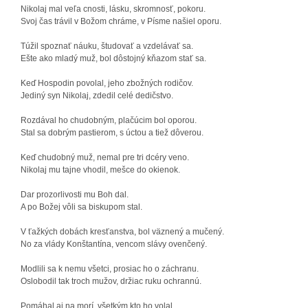
Nikolaj mal veľa cnosti, lásku, skromnosť, pokoru.
Svoj čas trávil v Božom chráme, v Písme našiel oporu.
Túžil spoznať náuku, študovať a vzdelávať sa.
Ešte ako mladý muž, bol dôstojný kňazom stať sa.
Keď Hospodin povolal, jeho zbožných rodičov.
Jediný syn Nikolaj, zdedil celé dedičstvo.
Rozdával ho chudobným, plačúcim bol oporou.
Stal sa dobrým pastierom, s úctou a tiež dôverou.
Keď chudobný muž, nemal pre tri dcéry veno.
Nikolaj mu tajne vhodil, mešce do okienok.
Dar prozorlivosti mu Boh dal.
A po Božej vôli sa biskupom stal.
V ťažkých dobách kresťanstva, bol väznený a mučený.
No za vlády Konštantína, vencom slávy ovenčený.
Modlili sa k nemu všetci, prosiac ho o záchranu.
Oslobodil tak troch mužov, držiac ruku ochrannú.
Pomáhal aj na morí, všetkým kto ho volal.