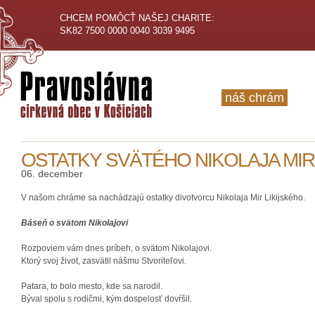
CHCEM POMÔCŤ NAŠEJ CHARITE:
SK82 7500 0000 0040 3039 9495
náš chrám
OSTATKY SVÄTÉHO NIKOLAJA MIR
06. december
V našom chráme sa nachádzajú ostatky divotvorcu Nikolaja Mir Likijského.
Báseň o svätom Nikolajovi
Rozpoviem vám dnes príbeh, o svätom Nikolajovi.
Ktorý svoj život, zasvätil nášmu Stvoriteľovi.
Patara, to bolo mesto, kde sa narodil.
Býval spolu s rodičmi, kým dospelosť dovŕšil.