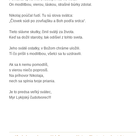
On modlitbou, vierou, láskou, strašné búrky zdolal.
Nikolaj poúčal ľudí. Tu sú slova svätca:
„Človek súdi po zovňajšku a Boh podľa srdca“.
Tieto slávne skutky, činil svätý za života.
Keď sa dožil staroby, tak odišiel z tohto sveta.
Jeho sväté ostatky, v Božom chráme uložili.
Tí čo prišli s modlitbou, všetci sa tu uzdravili.
Ak sa k nemu pomodlíš,
s vierou niečo poprosíš.
Na príhovor Nikolaja,
nech sa splnia tvoje priania.
Je to predsa veľký svätec,
Myr Lykijský čudotvorec!!!