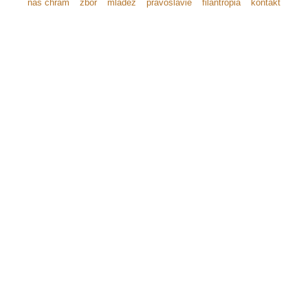
náš chrám
zbor
mládež
pravoslávie
filantropia
kontakt