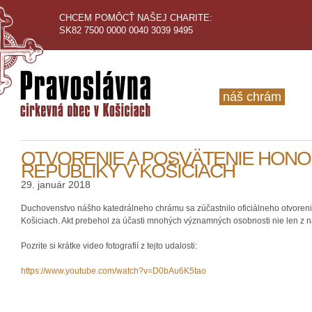
CHCEM POMÔCŤ NAŠEJ CHARITE:
SK82 7500 0000 0040 3039 9495
náš chrám
OTVORENIE A POSVÄTENIE HON
REPUBLIKY V KOŠICIACH
29. január 2018
Duchovenstvo nášho katedrálneho chrámu sa zúčastnilo oficiálneho otvoreni
Košiciach. Akt prebehol za účasti mnohých významných osobnosti nie len z 
Pozrite si krátke video fotografií z tejto udalosti:
https://www.youtube.com/watch?
v=D0bAu6K5tao