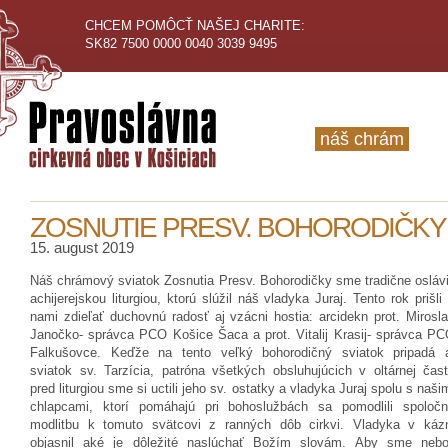
CHCEM POMÔCŤ NAŠEJ CHARITE:
SK82 7500 0000 0040 3039 9495
náš chrám
ZOSNUTIE PRESV. BOHORODIČKY
15. august 2019
Náš chrámový sviatok Zosnutia Presv. Bohorodičky sme tradične oslávi
achijerejskou liturgiou, ktorú slúžil náš vladyka Juraj. Tento rok prišli
nami zdieľať duchovnú radosť aj vzácni hostia: arcidekn prot. Mirosl
Janočko- správca PCO Košice Šaca a prot. Vitalij Krasij- správca P
Falkušovce. Keďže na tento veľký bohorodičný sviatok pripadá 
sviatok sv. Tarzícia, patróna všetkých obsluhujúcich v oltárnej čast
pred liturgiou sme si uctili jeho sv. ostatky a vladyka Juraj spolu s naši
chlapcami, ktorí pomáhajú pri bohoslužbách sa pomodlili spoloč
modlitbu k tomuto svätcovi z ranných dôb cirkvi. Vladyka v káz
objasnil aké je dôležité naslúchať Božím slovám. Aby sme nebo