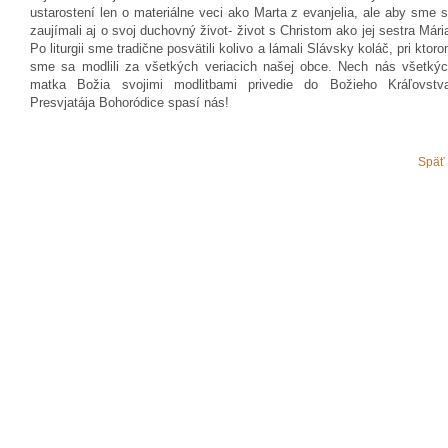
ustarostení len o materiálne veci ako Marta z evanjelia, ale aby sme 
zaujímali aj o svoj duchovný život- život s Christom ako jej sestra Mári
Po liturgii sme tradične posvätili kolivo a lámali Slávsky koláč, pri ktor
sme sa modlili za všetkých veriacich našej obce. Nech nás všetký
matka Božia svojimi modlitbami privedie do Božieho Kráľovstv
Presvjatája Bohoródice spasí nás!
Späť