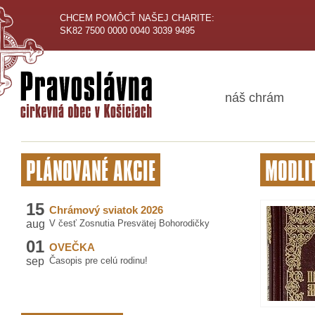
CHCEM POMÔCŤ NAŠEJ CHARITE:
SK82 7500 0000 0040 3039 9495
náš chrám
PLÁNOVANÉ AKCIE
MODLI
15
Chrámový sviatok 2026
aug
V česť Zosnutia Presvätej Bohorodičky
01
OVEČKA
sep
Časopis pre celú rodinu!