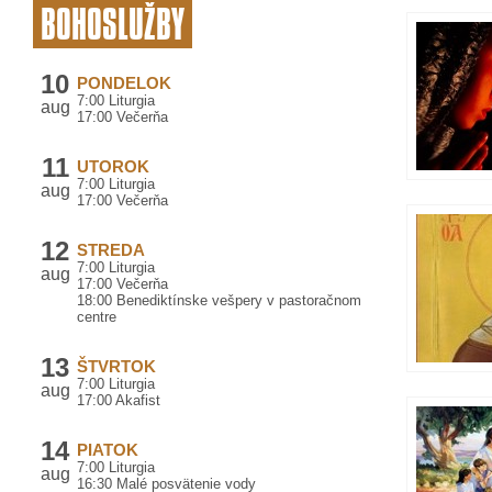
BOHOSLUŽBY
10
PONDELOK
7:00 Liturgia
aug
17:00 Večerňa
11
UTOROK
7:00 Liturgia
aug
17:00 Večerňa
12
STREDA
7:00 Liturgia
aug
17:00 Večerňa
18:00 Benediktínske vešpery v pastoračnom
centre
13
ŠTVRTOK
7:00 Liturgia
aug
17:00 Akafist
14
PIATOK
7:00 Liturgia
aug
16:30 Malé posvätenie vody